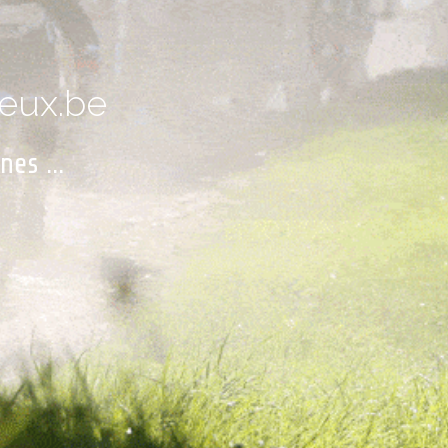
eux.be
es ...