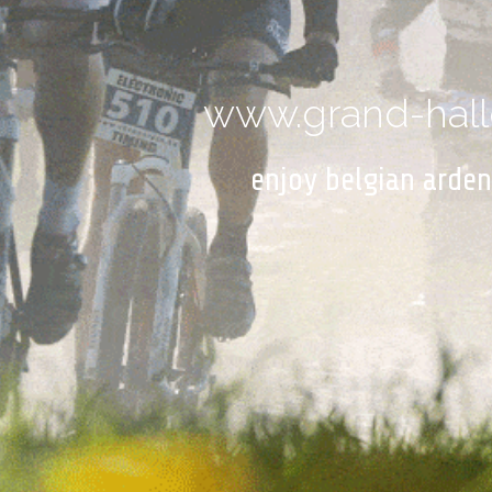
www.grand-hall
enjoy belgian ardenn