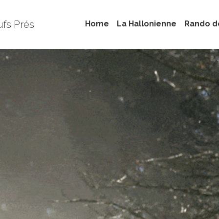
ufs Prés
Home
La Hallonienne
Rando d