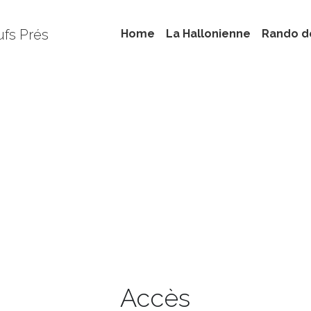
ufs Prés
Home
La Hallonienne
Rando d
Accès